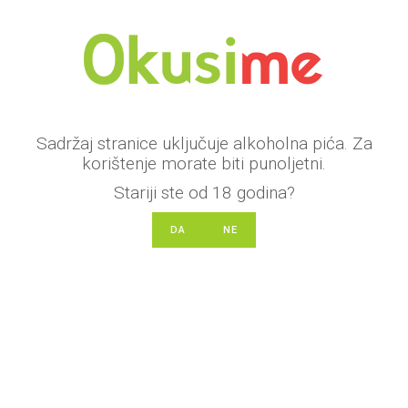
Prijavi se
Sadržaj stranice uključuje alkoholna pića. Za
Ispuni obrazac i prijavi se za
korištenje morate biti punoljetni.
promociju. Po zaprimanju prijave
Stariji ste od 18 godina?
kontaktirat ćemo vas za dogovor svih
detalja.
DA
NE
Ime
*