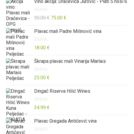
Vino akcija: Dračevica Jurović - Plati 5 nosi 6
j
d
n
e
5
o
O
90.00
€
75.00
€
n
0
c
j
o
Plavac mali Padre Milinović vina
j
e
d
e
n
5
n
O
18.00
€
o
j
c
0
Škrapa plavac mali Vinarija Marlais
e
j
o
n
e
d
o
n
O
25.00
€
5
0
j
c
Dingač Riserva Hilić Wines
o
e
j
d
n
e
5
o
n
O
34.99
€
0
j
c
Plavac Gregada Antičević vina
o
e
j
d
n
e