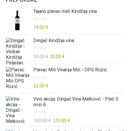
Tajano plavac mali Kiridžija vina
O
19.00
€
c
Dingač Kiridžija vina
j
e
n
O
33.00
€
30.00
€
j
c
Plavac Mili Vinarija Mili - OPG Rozić
e
j
n
e
o
n
O
32.00
€
0
j
c
Vino akcija: Dingač Vina Matković - Plati 5
o
e
j
nosi 6
d
n
e
5
o
n
O
150.00
€
125.00
€
0
j
c
o
e