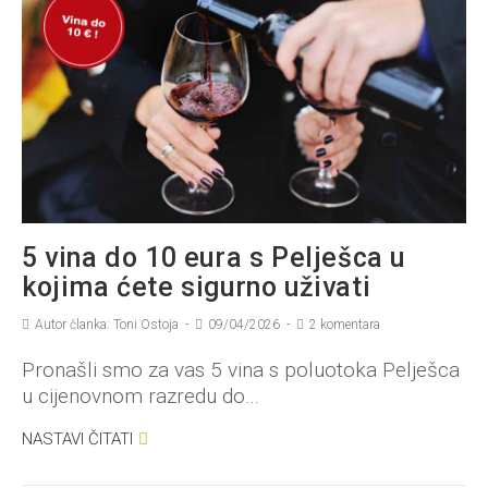
5 vina do 10 eura s Pelješca u
kojima ćete sigurno uživati
Autor članka: Toni Ostoja
09/04/2026
2 komentara
Pronašli smo za vas 5 vina s poluotoka Pelješca
u cijenovnom razredu do…
NASTAVI ČITATI