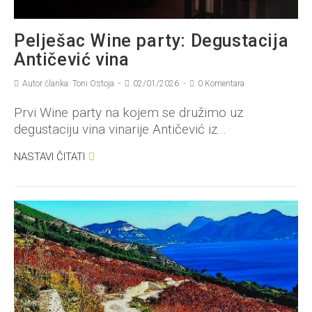
Pelješac Wine party: Degustacija
Antičević vina
Autor članka: Toni Ostoja
02/01/2026
0 Komentara
Prvi Wine party na kojem se družimo uz
degustaciju vina vinarije Antičević iz…
NASTAVI ČITATI