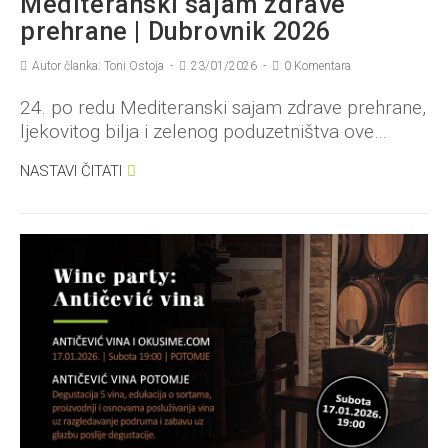
Mediteranski sajam zdrave
prehrane | Dubrovnik 2026
Autor članka: Toni Ostoja
23/01/2026
0 Komentara
24. po redu Mediteranski sajam zdrave prehrane,
ljekovitog bilja i zelenog poduzetništva ove…
NASTAVI ČITATI