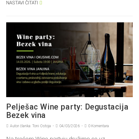
NASTAVI ČITATI
Pelješac Wine party: Degustacija
Bezek vina
Autor članka: Toni Ostoja
04/03/2026
0 Komentara
Na trećem Wine partyju družimo se uz