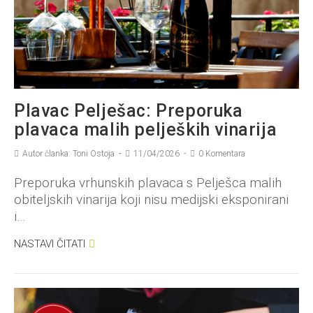
Plavac Pelješac: Preporuka
plavaca malih peljeških vinarija
Autor članka: Toni Ostoja
11/04/2026
0 Komentara
Preporuka vrhunskih plavaca s Pelješca malih
obiteljskih vinarija koji nisu medijski eksponirani
i…
NASTAVI ČITATI