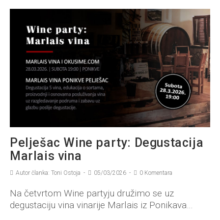
Pelješac Wine party: Degustacija
Marlais vina
Autor članka: Toni Ostoja
05/03/2026
0 Komentara
Na četvrtom Wine partyju družimo se uz
degustaciju vina vinarije Marlais iz Ponikava…