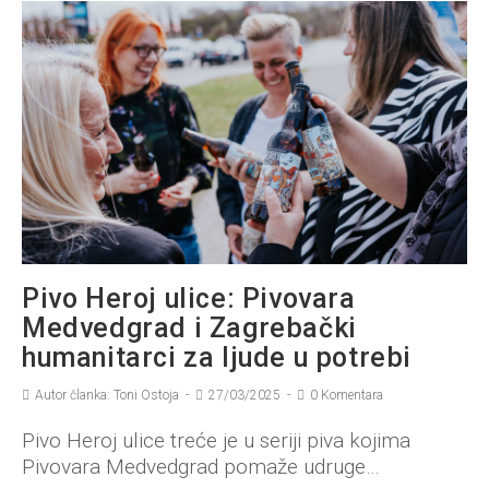
Pivo Heroj ulice: Pivovara
Medvedgrad i Zagrebački
humanitarci za ljude u potrebi
Autor članka: Toni Ostoja
27/03/2025
0 Komentara
Pivo Heroj ulice treće je u seriji piva kojima
Pivovara Medvedgrad pomaže udruge…