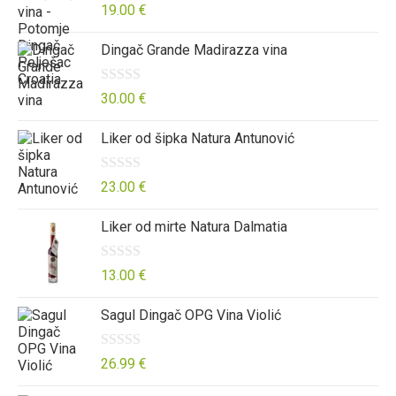
5
o
n
O
19.00
€
0
j
c
Dingač Grande Madirazza vina
o
e
j
d
n
e
5
o
n
O
30.00
€
0
j
c
Liker od šipka Natura Antunović
o
e
j
d
n
e
5
o
n
O
23.00
€
0
j
c
Liker od mirte Natura Dalmatia
o
e
j
d
n
e
5
o
n
O
13.00
€
0
j
c
Sagul Dingač OPG Vina Violić
o
e
j
d
n
e
5
o
n
O
26.99
€
0
j
c