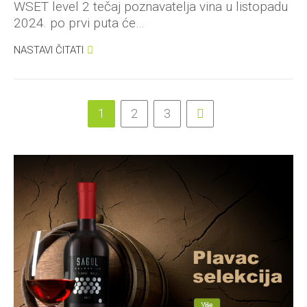
WSET level 2 tečaj poznavatelja vina u listopadu
2024. po prvi puta će…
NASTAVI ČITATI
1
2
3