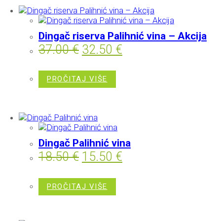
Dingač riserva Palihnić vina – Akcija
37.00
€
32.50
€
PROČITAJ VIŠE
Dingač Palihnić vina
18.50
€
15.50
€
PROČITAJ VIŠE