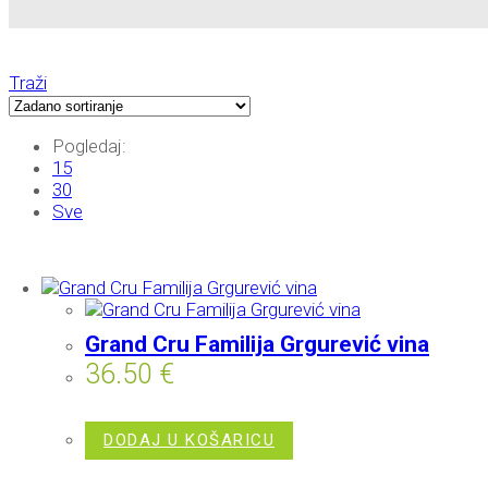
Traži
Pogledaj:
15
30
Sve
Grand Cru Familija Grgurević vina
36.50
€
DODAJ U KOŠARICU