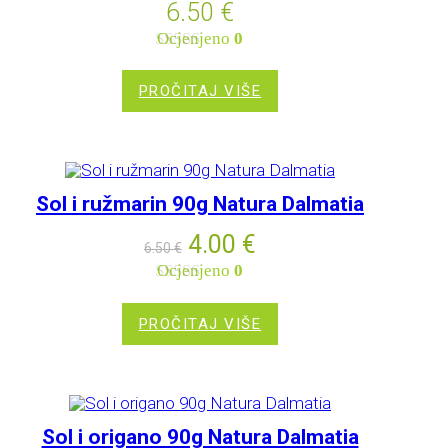
6.50
€
Ocjenjeno
0
od 5
PROČITAJ VIŠE
Sol i ružmarin 90g Natura Dalmatia
4.00
€
6.50
€
Ocjenjeno
0
od 5
PROČITAJ VIŠE
Sol i origano 90g Natura Dalmatia