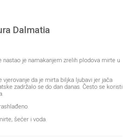
ura Dalmatia
e nastao je namakanjem zrelih plodova mirte u
 vjerovanje da je mirta biljka ljubavi jer jača
atske zadržalo se do dan danas. Često se koristi
a.
rashlađeno.
irte, šećer i voda.