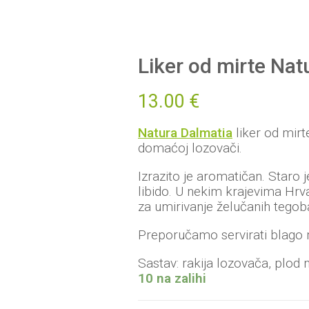
Liker od mirte Nat
13.00
€
Natura Dalmatia
liker od mirt
domaćoj lozovači.
Izrazito je aromatičan. Staro je
libido. U nekim krajevima Hrv
za umirivanje želučanih tegob
Preporučamo servirati blago 
Sastav: rakija lozovača, plod m
10 na zalihi