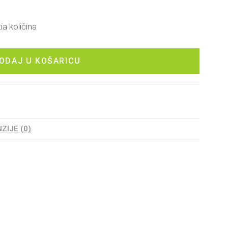
a količina
ODAJ U KOŠARICU
ZIJE (0)