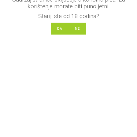
NEMA
e
korištenje morate biti punoljetni.
NA
ZALIHI
n
Stariji ste od 18 godina?
o
DA
NE
0
o
d
5
Sol i začinsko bilje s paprom 300g Natura
Dalmatia