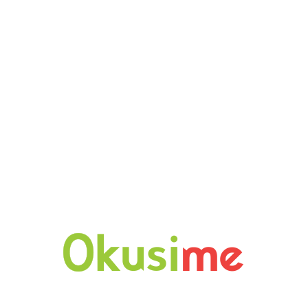
Sagul rose OPG Vina Violić
12.50
€