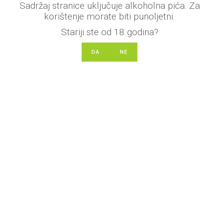
Sadržaj stranice uključuje alkoholna pića. Za
O
korištenje morate biti punoljetni.
DODAJ U KOŠARICU
c
Stariji ste od 18 godina?
j
e
DA
NE
n
j
e
n
o
0
o
d
5