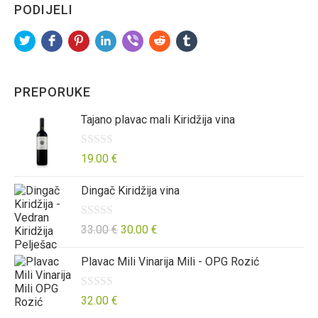
PODIJELI
PREPORUKE
Tajano plavac mali Kiridžija vina
O
19.00
€
c
Dingač Kiridžija vina
j
e
n
O
33.00
€
30.00
€
j
c
Plavac Mili Vinarija Mili - OPG Rozić
e
j
n
e
o
n
O
32.00
€
0
j
c