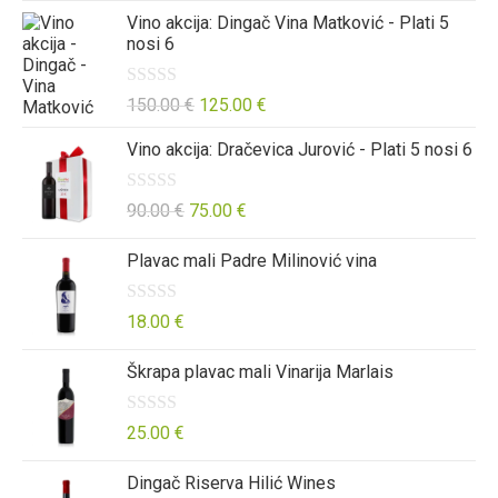
Vino akcija: Dingač Vina Matković - Plati 5
o
e
j
nosi 6
d
n
e
5
o
n
O
150.00
€
125.00
€
0
j
c
o
e
Vino akcija: Dračevica Jurović - Plati 5 nosi 6
j
d
n
e
5
o
O
90.00
€
75.00
€
n
0
c
j
o
Plavac mali Padre Milinović vina
j
e
d
e
n
5
n
O
18.00
€
o
j
c
0
Škrapa plavac mali Vinarija Marlais
e
j
o
n
e
d
o
n
O
25.00
€
5
0
j
c
Dingač Riserva Hilić Wines
o
e
j