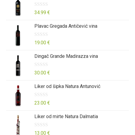
d
n
e
5
o
n
O
34.99
€
0
j
c
Plavac Gregada Antičević vina
o
e
j
d
n
e
5
o
n
O
19.00
€
0
j
c
Dingač Grande Madirazza vina
o
e
j
d
n
e
5
o
n
O
30.00
€
0
j
c
Liker od šipka Natura Antunović
o
e
j
d
n
e
5
o
n
O
23.00
€
0
j
c
Liker od mirte Natura Dalmatia
o
e
j
d
n
e
5
o
n
O
13.00
€