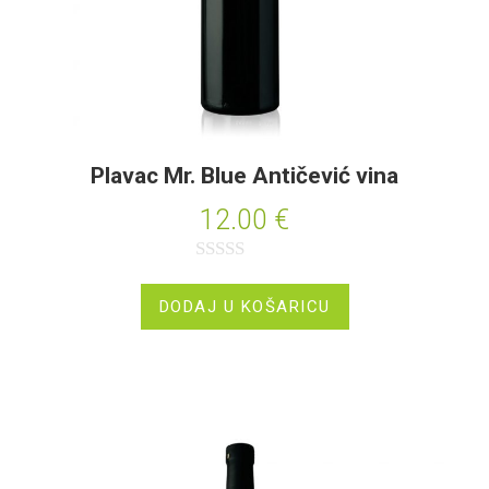
Plavac Mr. Blue Antičević vina
12.00
€
O
c
DODAJ U KOŠARICU
j
e
n
j
e
n