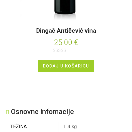
Dingač Antičević vina
25.00
€
O
c
DODAJ U KOŠARICU
j
e
n
j
e
Osnovne infomacije
n
o
TEŽINA
1.4 kg
0