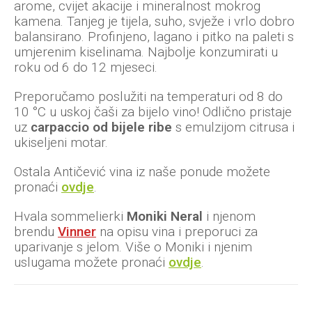
arome, cvijet akacije i mineralnost mokrog
kamena. Tanjeg je tijela, suho, svježe i vrlo dobro
balansirano. Profinjeno, lagano i pitko na paleti s
umjerenim kiselinama. Najbolje konzumirati u
roku od 6 do 12 mjeseci.
Preporučamo poslužiti na temperaturi od 8 do
10 °C u uskoj čaši za bijelo vino! Odlično pristaje
uz
carpaccio od bijele ribe
s emulzijom citrusa i
ukiseljeni motar.
Ostala Antičević vina iz naše ponude možete
pronaći
ovdje
.
Hvala sommelierki
Moniki Neral
i njenom
brendu
Vinner
na opisu vina i preporuci za
uparivanje s jelom. Više o Moniki i njenim
uslugama možete pronaći
ovdje
.