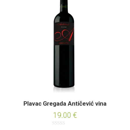
o
0
o
d
5
Plavac Gregada Antičević vina
19.00
€