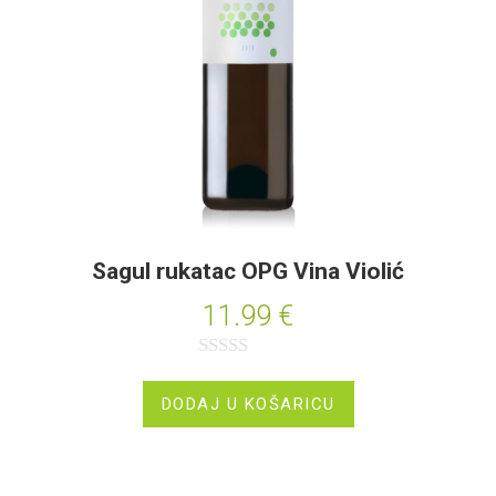
o
d
5
Sagul rukatac OPG Vina Violić
11.99
€
O
c
DODAJ U KOŠARICU
j
e
n