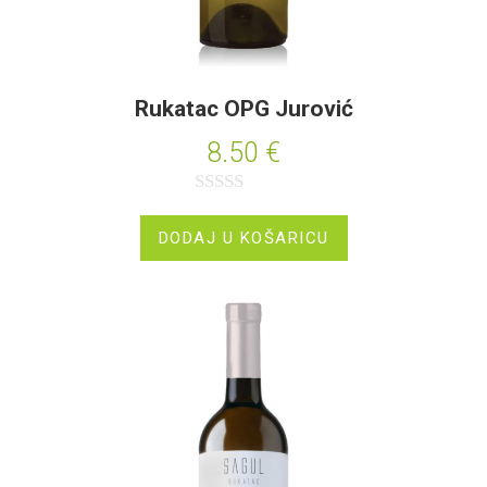
Rukatac OPG Jurović
8.50
€
O
c
DODAJ U KOŠARICU
j
e
n
j
e
n
o
0