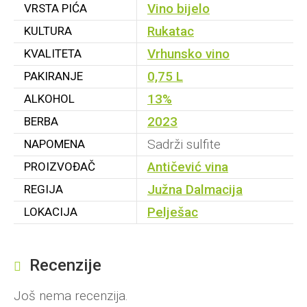
Vino bijelo
VRSTA PIĆA
o
Rukatac
KULTURA
d
5
Vrhunsko vino
KVALITETA
0,75 L
PAKIRANJE
13%
ALKOHOL
2023
BERBA
Sadrži sulfite
NAPOMENA
Antičević vina
PROIZVOĐAČ
Južna Dalmacija
REGIJA
Pelješac
LOKACIJA
Recenzije
Još nema recenzija.