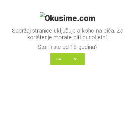
e
n
o
0
Sadržaj stranice uključuje alkoholna pića. Za
o
korištenje morate biti punoljetni.
d
Stariji ste od 18 godina?
5
DA
NE
Dingač Grande Madirazza vina
30.00
€
O