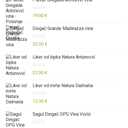
o
e
j
d
n
e
5
o
n
O
19.00
€
0
j
c
Dingač Grande Madirazza vina
o
e
j
d
n
e
5
o
n
O
30.00
€
0
j
c
Liker od šipka Natura Antunović
o
e
j
d
n
e
5
o
n
O
23.00
€
0
j
c
Liker od mirte Natura Dalmatia
o
e
j
d
n
e
5
o
n
O
13.00
€
0
j
c
Sagul Dingač OPG Vina Violić
o
e
j
d
n
e