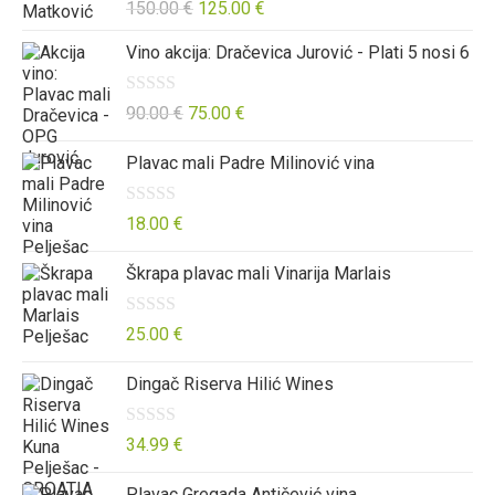
O
150.00
€
125.00
€
0
j
c
o
e
Vino akcija: Dračevica Jurović - Plati 5 nosi 6
j
d
n
e
5
o
O
90.00
€
75.00
€
n
0
c
j
o
Plavac mali Padre Milinović vina
j
e
d
e
n
5
n
O
18.00
€
o
j
c
0
Škrapa plavac mali Vinarija Marlais
e
j
o
n
e
d
o
n
O
25.00
€
5
0
j
c
Dingač Riserva Hilić Wines
o
e
j
d
n
e
5
o
n
O
34.99
€
0
j
c
Plavac Gregada Antičević vina