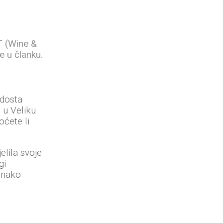
T (Wine &
e u članku.
 dosta
u u Veliku
oćete li
elila svoje
gi
ednako