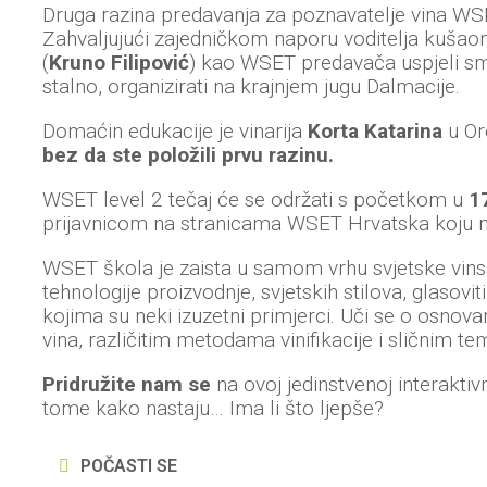
Druga razina predavanja za poznavatelje vina WSE
Zahvaljujući zajedničkom naporu voditelja kušaon
(
Kruno Filipović
) kao WSET predavača uspjeli smo
stalno, organizirati na krajnjem jugu Dalmacije.
Domaćin edukacije je vinarija
Korta Katarina
u Or
bez da ste položili prvu razinu.
WSET level 2 tečaj će se održati s početkom u
1
prijavnicom na stranicama WSET Hrvatska koju
WSET škola je zaista u samom vrhu svjetske vinske
tehnologije proizvodnje, svjetskih stilova, glasoviti
kojima su neki izuzetni primjerci. Uči se o osnova
vina, različitim metodama vinifikacije i sličnim t
Pridružite nam se
na ovoj jedinstvenoj interaktiv
tome kako nastaju… Ima li što ljepše?
POČASTI SE