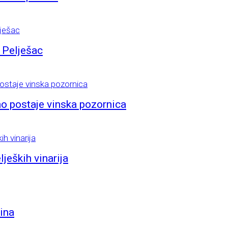
 Pelješac
no postaje vinska pozornica
jeških vinarija
vina