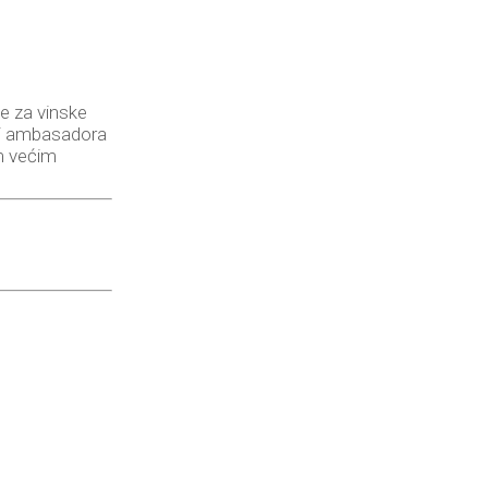
e za vinske
ozi ambasadora
im većim