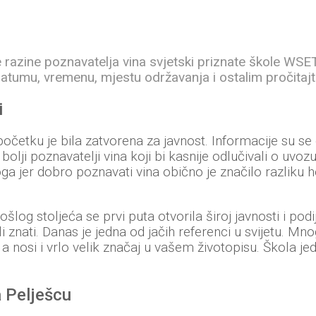
e razine poznavatelja vina svjetski priznate škole WSE
 datumu, vremenu, mjestu održavanja i ostalim pročitajt
i
 početku je bila zatvorena za javnost. Informacije su se
bolji poznavatelji vina koji bi kasnije odlučivali o uvoz
oga jer dobro poznavati vina obično je značilo razliku h
og stoljeća se prvi puta otvorila široj javnosti i podij
 znati. Danas je jedna od jačih referenci u svijetu. Mno
a nosi i vrlo velik značaj u vašem životopisu. Škola j
a Pelješcu