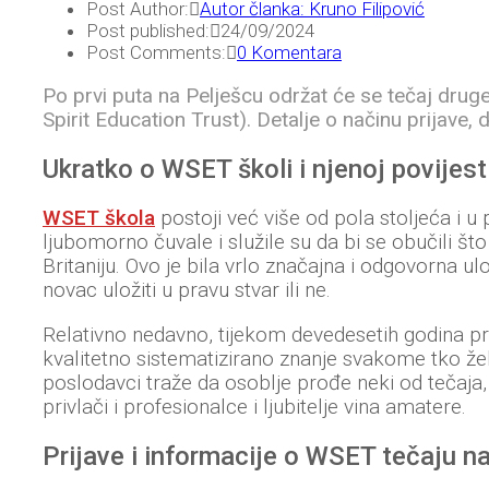
Post Author:
Autor članka: Kruno Filipović
Post published:
24/09/2024
Post Comments:
0 Komentara
Po prvi puta na Pelješcu održat će se tečaj drug
Spirit Education Trust). Detalje o načinu prijave,
Ukratko o WSET školi i njenoj povijest
WSET škola
postoji već više od pola stoljeća i u
ljubomorno čuvale i služile su da bi se obučili što 
Britaniju. Ovo je bila vrlo značajna i odgovorna ul
novac uložiti u pravu stvar ili ne.
Relativno nedavno, tijekom devedesetih godina prošl
kvalitetno sistematizirano znanje svakome tko želi
poslodavci traže da osoblje prođe neki od tečaja, 
privlači i profesionalce i ljubitelje vina amatere.
Prijave i informacije o WSET tečaju n