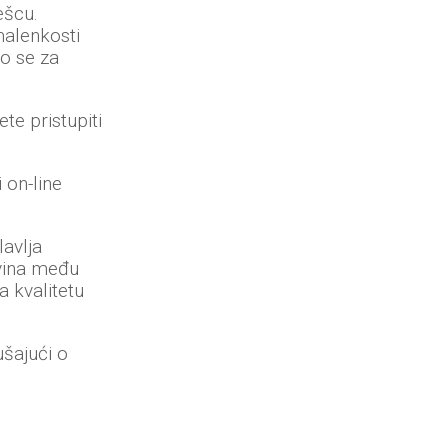
ešcu.
malenkosti
o se za
te pristupiti
 on-line
lavlja
ina među
a kvalitetu
ušajući o