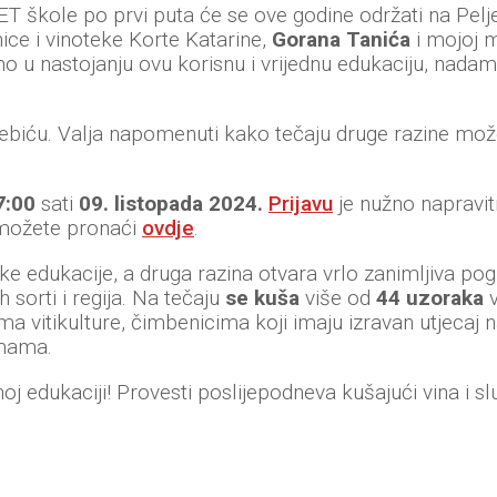
T škole po prvi puta će se ove godine održati na Pelj
ice i vinoteke Korte Katarine,
Gorana Tanića
i mojoj 
 u nastojanju ovu korisnu i vrijednu edukaciju, nadam
ebiću. Valja napomenuti kako tečaju druge razine može
7:00
sati
09. listopada 2024.
Prijavu
je nužno napraviti
 možete pronaći
ovdje
.
 edukacije, a druga razina otvara vrlo zanimljiva pog
h sorti i regija. Na tečaju
se kuša
više od
44 uzoraka
v
ma vitikulture, čimbenicima koji imaju izravan utjecaj n
emama.
noj edukaciji! Provesti poslijepodneva kušajući vina i sl