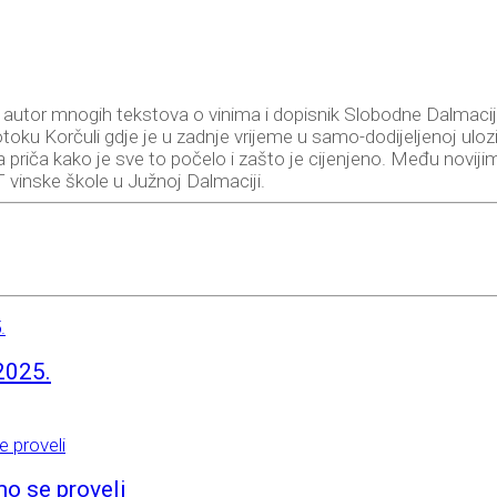
, autor mnogih tekstova o vinima i dopisnik Slobodne Dalmacij
a otoku Korčuli gdje je u zadnje vrijeme u samo-dodijeljenoj ul
a priča kako je sve to počelo i zašto je cijenjeno. Među novij
 vinske škole u Južnoj Dalmaciji.
2025.
mo se proveli