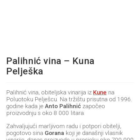
Palihnić vina – Kuna
Pelješka
Palihnić vina, obiteljska vinarija iz
Kune
na
Poluotoku Pelješcu. Na tržištu prisutna od 1996.
godine kada je
Anto Palihnić
započeo
proizvodnju s oko 8 000 litara.
Zahvaljujući marljivom radu i potpori obitelji,
pogotovo sina
Gorana
koji je današnji vlasnik
vinarije, danas proizvode u prosjeku oko 700 000