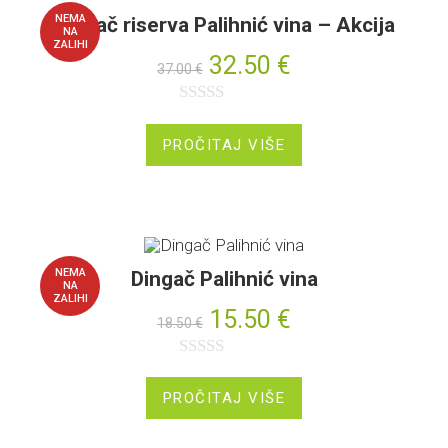
NEMA
Dingač riserva Palihnić vina – Akcija
NA
ZALIHI
32.50
€
37.00
€
O
c
PROČITAJ VIŠE
j
e
n
j
NEMA
Dingač Palihnić vina
e
NA
ZALIHI
n
15.50
€
18.50
€
o
0
O
o
c
PROČITAJ VIŠE
d
j
5