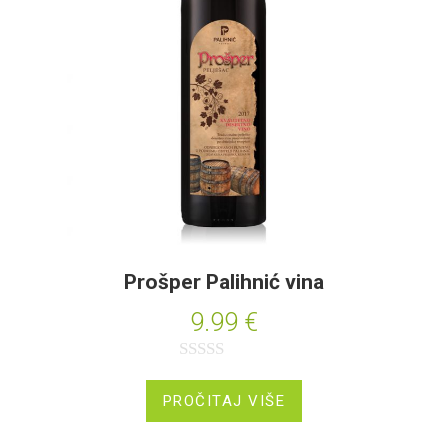
o
d
5
Prošper Palihnić vina
9.99
€
O
c
PROČITAJ VIŠE
j