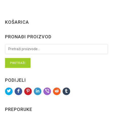
n
5
j
e
KOŠARICA
n
o
0
PRONAĐI PROIZVOD
o
d
5
PRETRAŽI
PODIJELI
PREPORUKE