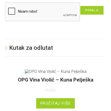
Kutak za odlutat
OPG Vina Violić – Kuna Pelješka
O
c
PROČITAJ VIŠE
j