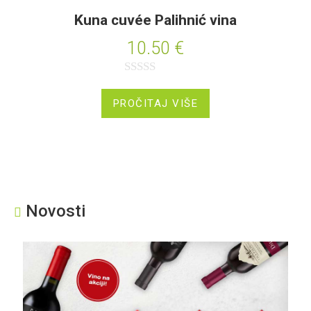
Kuna cuvée Palihnić vina
10.50
€
O
c
PROČITAJ VIŠE
j
e
n
j
e
Novosti
n
o
0
o
d
5