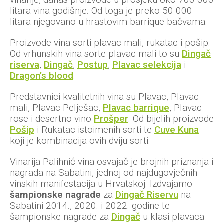
litara vina godišnje. Od toga je preko 50 000
litara njegovano u hrastovim barrique bačvama.
Proizvode vina sorti plavac mali, rukatac i pošip.
Od vrhunskih vina sorte plavac mali to su
Dingač
riserva
,
Dingač
,
Postup
,
Plavac selekcija
i
Dragon’s blood
.
Predstavnici kvalitetnih vina su Plavac, Plavac
mali, Plavac Pelješac,
Plavac barrique
, Plavac
rose i desertno vino
Prošper
. Od bijelih proizvode
Pošip
i Rukatac istoimenih sorti te
Cuve Kuna
koji je kombinacija ovih dviju sorti.
Vinarija Palihnić vina osvajač je brojnih priznanja i
nagrada na Sabatini, jednoj od najdugovječnih
vinskih manifestacija u Hrvatskoj. Izdvajamo
šampionske nagrade
za
Dingač Riservu
na
Sabatini 2014., 2020. i 2022. godine te
šampionske nagrade za
Dingač
u klasi plavaca