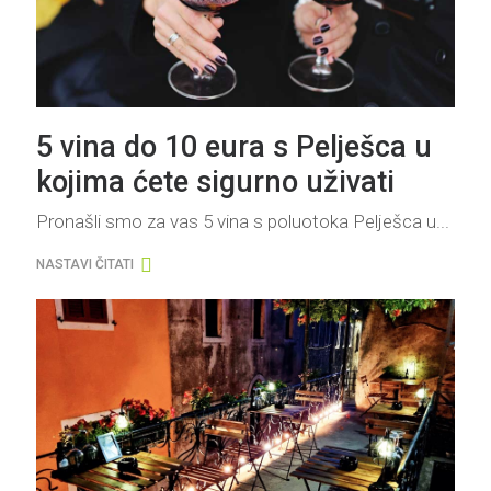
5 vina do 10 eura s Pelješca u
kojima ćete sigurno uživati
Pronašli smo za vas 5 vina s poluotoka Pelješca u...
NASTAVI ČITATI