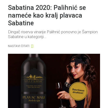
Sabatina 2020: Palihnić se
nameće kao kralj plavaca
Sabatine
Dingač riserva vinarije Palihnić ponovno je Šampion
Sabatine u kategoriji...
NASTAVI ČITATI