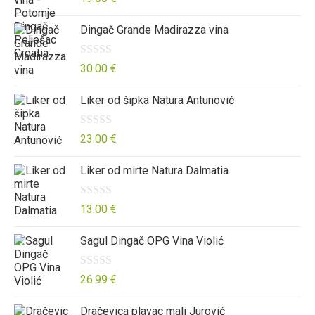
0
j
c
Dingač Grande Madirazza vina
o
e
j
d
n
e
5
o
n
O
30.00
€
0
j
c
Liker od šipka Natura Antunović
o
e
j
d
n
e
5
o
n
O
23.00
€
0
j
c
Liker od mirte Natura Dalmatia
o
e
j
d
n
e
5
o
n
O
13.00
€
0
j
c
Sagul Dingač OPG Vina Violić
o
e
j
d
n
e
5
o
n
O
26.99
€
0
j
c
Dračevica plavac mali Jurović
o
e
j