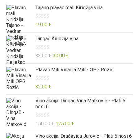
Tajano plavac mali Kiridžija vina
O
19.00
€
c
Dingač Kiridžija vina
j
e
n
O
33.00
€
30.00
€
j
c
Plavac Mili Vinarija Mili - OPG Rozić
e
j
n
e
o
n
O
32.00
€
0
j
c
Vino akcija: Dingač Vina Matković - Plati 5
o
e
j
nosi 6
d
n
e
5
o
n
O
150.00
€
125.00
€
0
j
c
o
e
Vino akcija: Dračevica Jurović - Plati 5 nosi 6
j