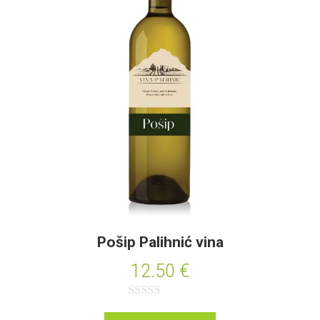
o
0
o
d
5
Pošip Palihnić vina
12.50
€
O