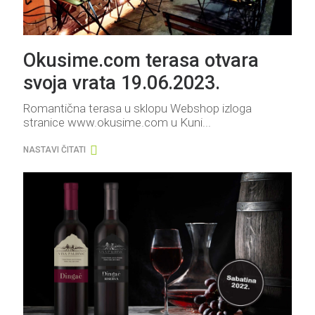
Okusime.com terasa otvara
svoja vrata 19.06.2023.
Romantična terasa u sklopu Webshop izloga
stranice www.okusime.com u Kuni...
NASTAVI ČITATI